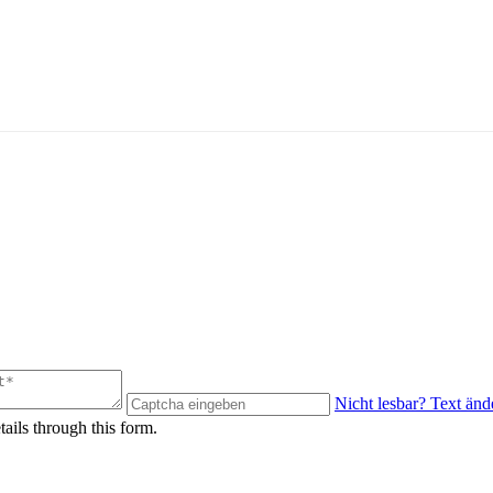
Nicht lesbar? Text änd
s through this form.