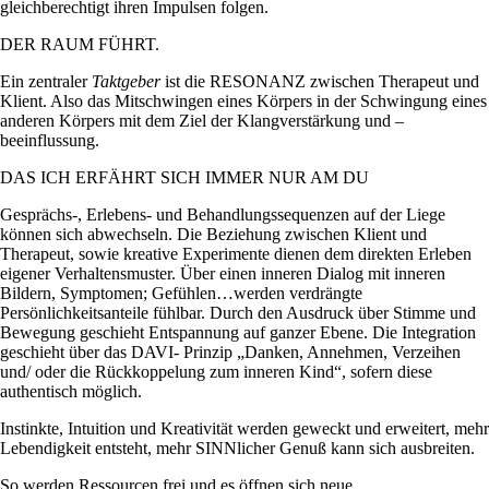
gleichberechtigt ihren Impulsen folgen.
DER RAUM FÜHRT.
Ein zentraler
Taktgeber
ist die RESONANZ zwischen Therapeut und
Klient. Also das Mitschwingen eines Körpers in der Schwingung eines
anderen Körpers mit dem Ziel der Klangverstärkung und –
beeinflussung.
DAS ICH ERFÄHRT SICH IMMER NUR AM DU
Gesprächs-, Erlebens- und Behandlungssequenzen auf der Liege
können sich abwechseln. Die Beziehung zwischen Klient und
Therapeut, sowie kreative Experimente dienen dem direkten Erleben
eigener Verhaltensmuster. Über einen inneren Dialog mit inneren
Bildern, Symptomen; Gefühlen…werden verdrängte
Persönlichkeitsanteile fühlbar. Durch den Ausdruck über Stimme und
Bewegung geschieht Entspannung auf ganzer Ebene. Die Integration
geschieht über das DAVI- Prinzip „Danken, Annehmen, Verzeihen
und/ oder die Rückkoppelung zum inneren Kind“, sofern diese
authentisch möglich.
Instinkte, Intuition und Kreativität werden geweckt und erweitert, mehr
Lebendigkeit entsteht, mehr SINNlicher Genuß kann sich ausbreiten.
So werden Ressourcen frei und es öffnen sich neue