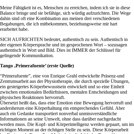
Meine Fähigkeit ist es, Menschen zu erreichen, indem ich sie in diese
Balance bringe und sie befähige, sich würdig aufzurichten. Die Wege
dahin sind oft eine Kombination aus meinen drei verschiedenen
Begabungen, die ich mitbekommen, beziehungsweise mir hart
erarbeitet habe.
SICH AUFRICHTEN bedeutet, authentisch zu sein. Authentisch in
der eigenen Körpersprache und im gesprochenen Wort – sozusagen
authentisch in Wort und Bild. Dies ist IMMER der Schlüssel für
gelingende Kommunikation.
Tango ‚Primerafuente’ (erste Quelle)
“Primerafuente”, eine von Enrique Grahl entwickelte Präsenz-und
Zentrumsarbeit aus der Physiotherapie, die durch spezielle Übungen,
ein gesteigertes Körperbewusstsein entwickelt und so eine Einheit
zwischen emotionalen Bedürfnissen, mentalen Entscheidungen und
physischen Reaktionen hervorruft.
Übersetzt heißt das, dass eine Emotion eine Bewegung hervorruft und
andersherum eine Körperhaltung ein entsprechendes Gefühl. Aber
auch ein Gedanke transportiert nonverbal unmissverständliche
Informationen an seine Umwelt, ohne dass darüber nachgedacht
werden muss. Die Kopf- und Körperintelligenz werden gepaart, um im
richtigen Moment an der richtigen Stelle zu sein. Diese Körperarbeit