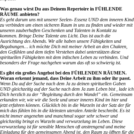
Was genau wirst Du aus Deinem Repertoire in FÜHLENDE
RÄUME anbieten?
Es geht darum uns mit unserer Seelen- Essenz UND dem inneren Kind
zu verbinden um einen sicheren Raum in uns zu finden und wieder mit
unseren zauberhaften Geschenken und Talenten in Kontakt zu
kommen. Bringe Deine Talente ans Licht. Das ist auch die
Ausrichtung des Abends. Wir alle haben unsere Fähigkeiten und
Begabungen… ich möchte Dich mit meiner Arbeit an den Chakren,
den Gefühlen und dem tiefen Verstehen dabei unterstützen diese
spirituellen Fähigkeiten mit dem irdischen Leben zu verbinden. Und
besonders der Frage nachgehen warum das oft so schwierig ist.
Es gibt ein großes Angebot bei den FÜHLENDEN RÄUMEN.
Woran erkennt jemand, dass Deine Arbeit zu ihm oder ihr passt.
Wenn Du auf der Suche nach dem Ja zu deinen spirituellen Gaben
UND gleichzeitig auf der Suche nach dem Ja zum Leben bist , lade ich
Dich herzlich zu der “Begleitung durch den Wandel” ein. Gemeinsam
erkunden wir, wie wir die Seele und unser inneres Kind im hier und
jetzt erfahren können. Glücklich bis in die Wurzeln ist der Satz der für
mich das fühlen bis in die kleinsten uteralen Anteile beschreibt. Es ist
nicht immer angenehm und manchmal sogar sehr schwer und
gleichzeitig bringt es Wurzeln und verwurzelung im Leben. Diese
verwurzelung ist für sensible Menschen oft anstrengend und meine
Einladung für den gemeinsamen Abend ist, den Raum zu öffnen für die