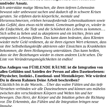
und/oder Ansatz.
Ich unterstütze mutige Menschen, die ihren tieferen Lebenssinn
bewusst oder unbewusst suchen und dadurch oft in schwere Krisen
geraten. Sie erfahren darin körperliche, mentale und
Herzensschmerzen, erleben herausfordernde Lebenssituationen sowie
das Gefühl, dass etwas nicht stimmt. Gemeinsam gelingt es, wieder in
die Einfachheit, die Tiefe und die Schönheit des Lebens zu kommen….
Sich selbst zu lieben und zu akzeptieren und ein leichtes, freies und
entspanntes Lebenzu führen. Das kann dann bedeuten, dass Klienten
wieder mehr Geld verdienen, da sie ihren eigenen Wert erkennen, dass
sie ihre Selbstheilungskräfte aktivieren oder Einsichten zu Krankheiten
bekommen, die ihren Heilungsweg unterstützen. Das kann heißen,
dass sie ihre Beziehungen wieder in einem anderen Licht sehen. Die
Liste von Veränderungsmöglichkeiten ist endlos!
Das Anliegen von FÜHLENDE RÄUME ist die Integration von
allen Gefühlen und Anteilen der Person auf allen Daseinsebenen:
Physischer, Instinkt-, Emotional- und Mentalkörper. Wie würdest
Du in diesem Rahmen Deine Arbeit beschreiben?
Glücklich bis in die Wurzeln… Über das wahre Fühlen und das tiefe
Verstehen verbinden wir alle Daseinsebenen und können uns mühelos
zwischen den verschiedenen Körpern und Welten hin und her
bewegen. Das Herz, der Körper und die Intuition geben die Richtung
vor. Die Erkenntnis, das Fühlen und die Integration bringen neue
Impulse.